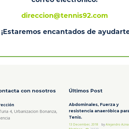
direccion
@tennis92.com
¡Estaremos encantados de ayudart
ontacta con nosotros
Últimos Post
rección
Abdominales, Fuerza y
resistencia anaeróbica par
Turia 4, Urbanizacion Bonanza,
Tenis.
lencia
13 December, 2018
by
Alejandro Azna