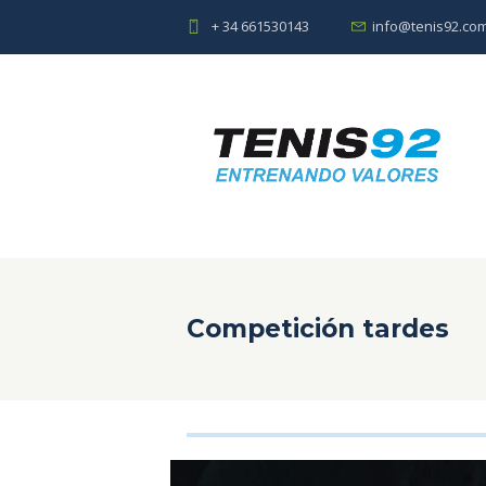
+ 34 661530143
info@tenis92.co
Competición tardes