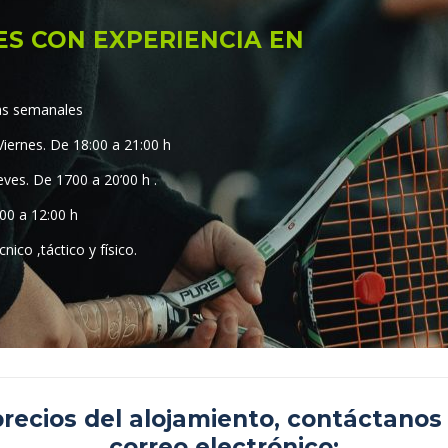
ES CON EXPERIENCIA EN
ías semanales
 Viernes. De 18:00 a 21:00 h
ueves. De 1700 a 20’00 h .
:00 a 12:00 h
nico ,táctico y físico.
precios del alojamiento, contáctanos
correo electrónico: