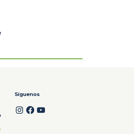
e
Síguenos
Instagram
Facebook
YouTube
a
r