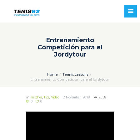
Entrenamiento
Competición para el
Jordytour
Home
Tennis Lessons
Entrenamiento Competición para el Jordytour
in
matches
,
tips
,
Video
2 November, 2018
2638
0
0