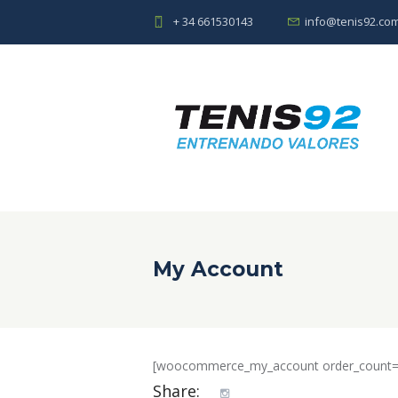
+ 34 661530143
info@tenis92.co
My Account
[woocommerce_my_account order_count=
Share: