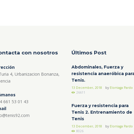
ontacta con nosotros
Últimos Post
rección
Abdominales, Fuerza y
resistencia anaeróbica par
Turia 4, Urbanizacion Bonanza,
Tenis.
lencia
13 December, 2018
by
Elorriaga Pardo
26611
ámanos
4 661 53 01 43
Fuerza y resistencia para
ail
Tenis 2. Entrenamiento de
fo@tenis92.com
Tenis
13 December, 2018
by
Elorriaga Pardo
8026