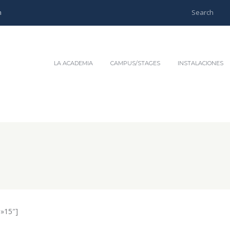
m
LA ACADEMIA
CAMPUS/STAGES
INSTALACIONES
»15″]