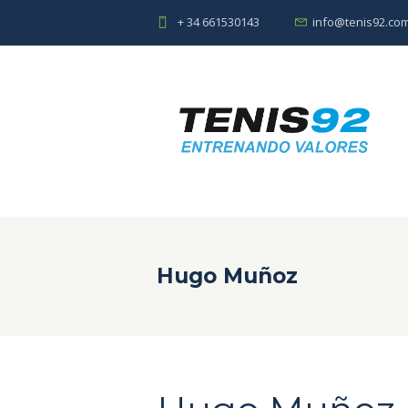
+ 34 661530143
info@tenis92.co
Hugo Muñoz