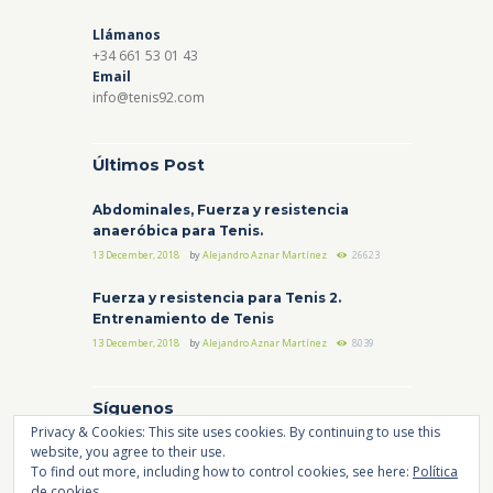
Llámanos
+34 661 53 01 43
Email
info@tenis92.com
Últimos Post
Abdominales, Fuerza y resistencia
anaeróbica para Tenis.
13 December, 2018
by
Alejandro Aznar Martínez
26623
Fuerza y resistencia para Tenis 2.
Entrenamiento de Tenis
13 December, 2018
by
Alejandro Aznar Martínez
8039
Síguenos
Privacy & Cookies: This site uses cookies. By continuing to use this
website, you agree to their use.
Instagram
Facebook
YouTube
To find out more, including how to control cookies, see here:
Política
de cookies