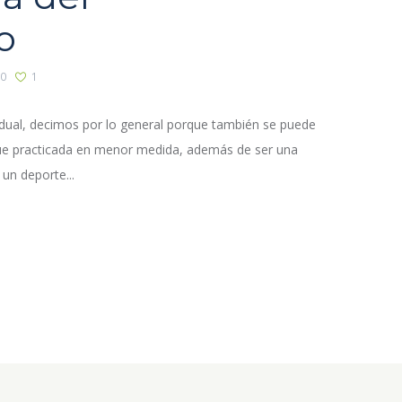
o
0
1
ividual, decimos por lo general porque también se puede
que practicada en menor medida, además de ser una
n deporte...