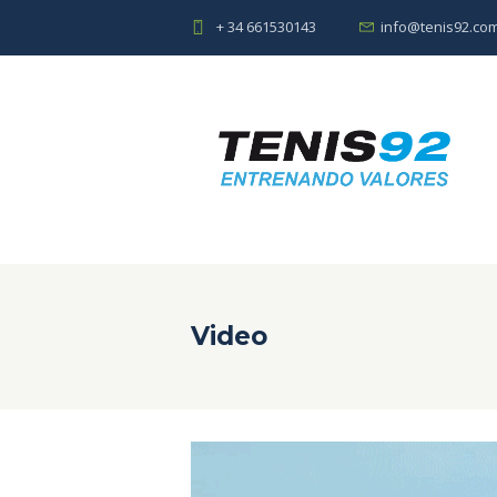
+ 34 661530143
info@tenis92.co
Video